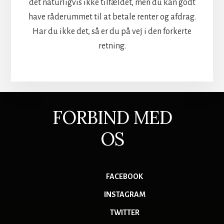
det naturligvis ikke tilfældet, men du kan godt
have råderummet til at betale renter og afdrag.
Har du ikke det, så er du på vej i den forkerte
retning.
FORBIND MED
OS
FACEBOOK
INSTAGRAM
TWITTER