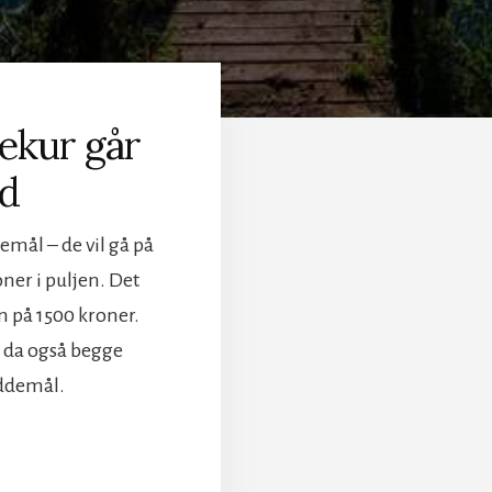
ekur går
nd
emål – de vil gå på
ner i puljen. Det
n på 1500 kroner.
r da også begge
æddemål.
M
STPLAN