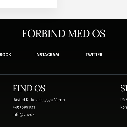
ANKEKUR
R
ND
FORBIND MED OS
ND
EBOOK
INSTAGRAM
TWITTER
FIND OS
S
Råsted Kirkevej 9,7570 Vemb
På 
+45 36991313
kon
info@vnv.dk