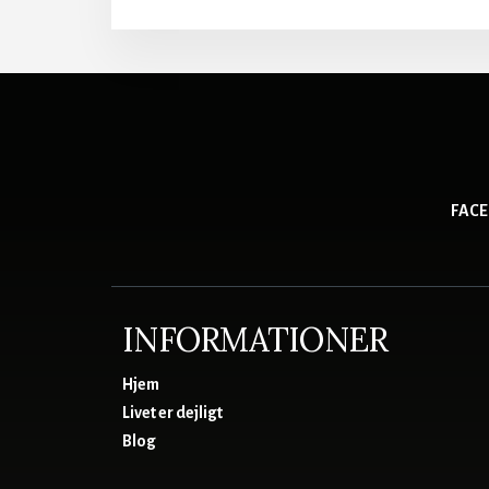
OG
SL
GÅ
HÅ
I
HÅ
FAC
INFORMATIONER
Hjem
Livet er dejligt
Blog