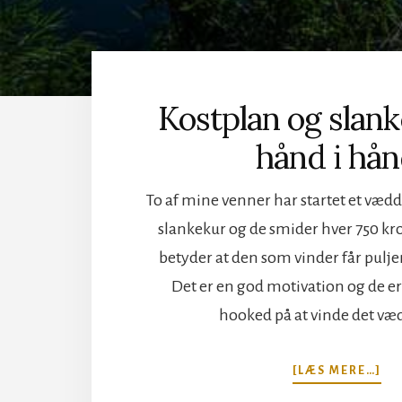
Kostplan og slank
hånd i hå
To af mine venner har startet et vædd
slankekur og de smider hver 750 kro
betyder at den som vinder får pulje
Det er en god motivation og de e
hooked på at vinde det v
O
[LÆS MERE…]
KO