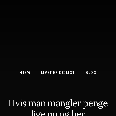
Skip
to
content
HJEM
LIVET ER DEJLIGT
BLOG
Hvis man mangler penge
lige nu og her