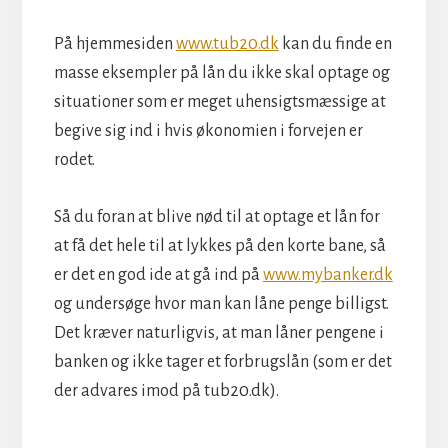
På hjemmesiden
www.tub20.dk
kan du finde en
masse eksempler på lån du ikke skal optage og
situationer som er meget uhensigtsmæssige at
begive sig ind i hvis økonomien i forvejen er
rodet.
Så du foran at blive nød til at optage et lån for
at få det hele til at lykkes på den korte bane, så
er det en god ide at gå ind på
www.mybanker.dk
og undersøge hvor man kan låne penge billigst.
Det kræver naturligvis, at man låner pengene i
banken og ikke tager et forbrugslån (som er det
der advares imod på tub20.dk).